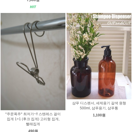
7,900원
샴푸 디스펜서, 세제용기 갈색 원형
500ml, 샴푸용기, 샴푸통
*주문폭주* 최저가~!! 스텐레스 걸이
1,100원
집게 1+1 (후크 집게) 고리형 집게,
빨래집게
490원