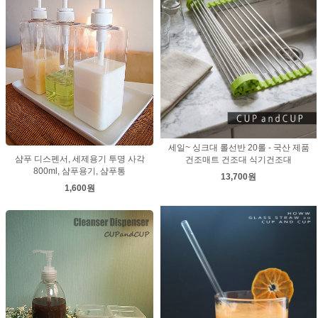
세일~ 싱크대 롤선반 20롤 - 국산 제품
샴푸 디스펜서, 세제용기 투명 사각
건조매트 건조대 식기건조대
800ml, 샴푸용기, 샴푸통
13,700원
1,600원