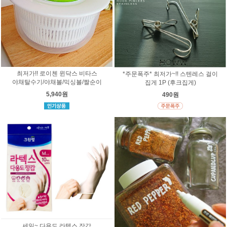
최저가!! 로이첸 윈닥스 비타스
*주문폭주* 최저가~!! 스텐레스 걸이
야채탈수기/야채볼/믹싱볼/짤순이
집게 1P (후크집게)
5,940원
490원
세일~ 다용도 라텍스 장갑